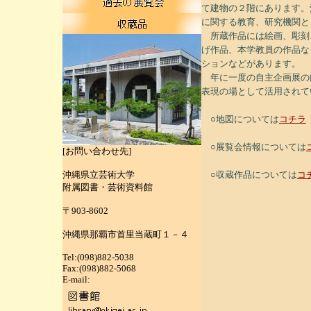
て建物の２階にあります。
に関する教育、研究機関と
所蔵作品には絵画、彫刻
げ作品、本学教員の作品な
ションなどがあります。
年に一度の自主企画展の
表現の場として活用されて
○地図については
コチラ
○展覧会情報については
[お問い合わせ先]
沖縄県立芸術大学
○収蔵作品については
コ
附属図書・芸術資料館
〒903-8602
沖縄県那覇市首里当蔵町１－４
Tel:(098)882-5038
Fax:(098)882-5068
E-mail: